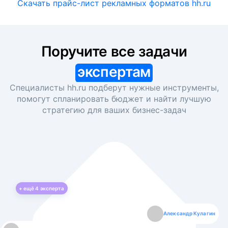
Скачать прайс-лист рекламных форматов hh.ru
Поручите все задачи
экспертам
Специалисты hh.ru подберут нужные инструменты,
помогут спланировать бюджет и найти лучшую
стратегию для ваших
бизнес-задач
+ ещё
4
эксперта
Екатерина Лазаренко
Александр Кулагин
Даниил Макаров
Борис Кашко
Юлия Изоитко