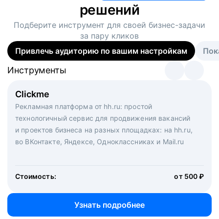
решений
Подберите инструмент для своей
бизнес-задачи
за пару кликов
Привлечь аудиторию по вашим настройкам
Пок
Инструменты
Инструменты
Инструменты
Виртуальный рекрутер
Clickme
Вакансия дня
Массовый подбор под ключ. Решите, сколько
Рекламная платформа от hh.ru: простой
Рекламный формат для вакансий на главной странице
кандидатов и когда вам нужно, и за дело возьмутся
технологичный сервис для продвижения вакансий
hh.ru. Увеличивает количество откликов
маркетологи, рекрутеры и проектные менеджеры
и проектов бизнеса на разных площадках: на hh.ru,
hh.ru с целым набором digital-инструментов
во ВКонтакте, Яндексе, Одноклассниках и Mail.ru
Стоимость:
от 200 000 ₽
Узнать подробнее
Стоимость:
от 500 ₽
Узнать подробнее
Узнать подробнее