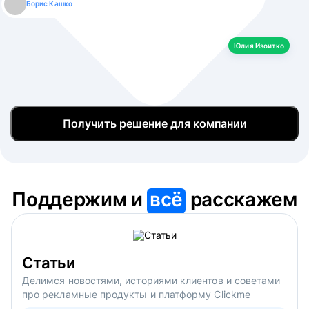
Борис Кашко
Юлия Изоитко
Александр Кулагин
Даниил Макаров
Екатерина Лазаренко
Юлия Изоитко
Получить решение для компании
Поддержим и
всё
расскажем
Статьи
Делимся новостями, историями клиентов и советами
про рекламные продукты и платформу Clickme