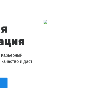
ая
ация
 Карьерный
о качество и даст