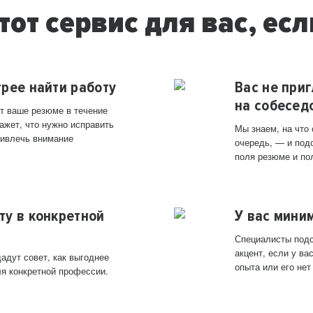
тот сервис для вас, есл
трее найти работу
Вас не при
на собесед
т ваше резюме в течение
ажет, что нужно исправить
Мы знаем, на что
ривлечь внимание
очередь, — и под
поля резюме и по
ту в конкретной
У вас мини
Специалисты подс
акцент, если у в
адут совет, как выгоднее
опыта или его нет
ля конкретной профессии.