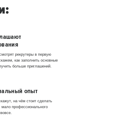
и:
глашают
ования
 смотрят рекрутеры в первую
скажем, как заполнить основные
лучить больше приглашений.
мальный опыт
кажут, на чём стоит сделать
ас мало профессионального
 вовсе.