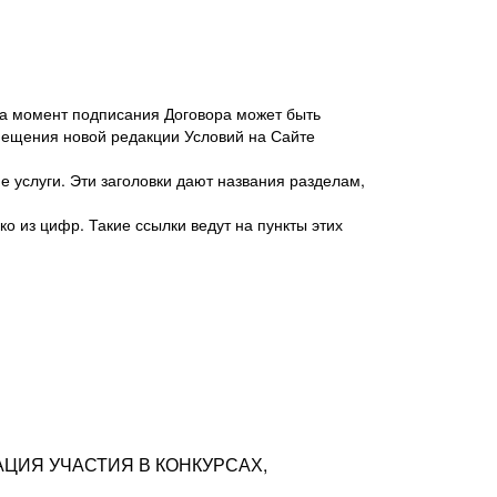
 на момент подписания Договора может быть
мещения новой редакции Условий на Сайте
 услуги. Эти заголовки дают названия разделам,
о из цифр. Такие ссылки ведут на пункты этих
антер», ИНН 7718620740, адрес: 125047,
одская территория Муниципальный округ
я улица, дом 48, помещ. 25
ых резюме с предложениями Соискателей
АЦИЯ УЧАСТИЯ В КОНКУРСАХ,
тра контактной информации Соискателя
тор сайтов: hh.ru, talantix.ru и других
 из Типов регистраций.
луг