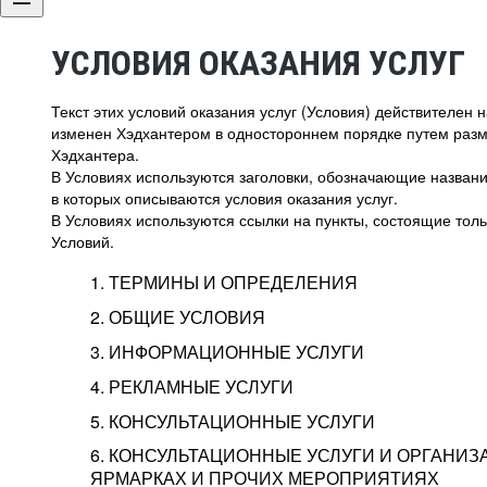
УСЛОВИЯ ОКАЗАНИЯ УСЛУГ
Текст этих условий оказания услуг (Условия) действителен
изменен Хэдхантером в одностороннем порядке путем раз
Хэдхантера.
В Условиях используются заголовки, обозначающие название
в которых описываются условия оказания услуг.
В Условиях используются ссылки на пункты, состоящие тольк
Условий.
1. ТЕРМИНЫ И ОПРЕДЕЛЕНИЯ
2. ОБЩИЕ УСЛОВИЯ
3. ИНФОРМАЦИОННЫЕ УСЛУГИ
1.1. Хэдхантер, или
Хэдхантер, ООО «Хэдх
4. РЕКЛАМНЫЕ УСЛУГИ
HeadHunter, или
г. Москва, внутригор
2.1. Типы и статусы регистрации
5. КОНСУЛЬТАЦИОННЫЕ УСЛУГИ
Исполнитель
Тверской,
2-я
Брестска
Типы регистрации
3.1. Предоставление доступа к базе данн
2.2. Активация услуг
6. КОНСУЛЬТАЦИОННЫЕ УСЛУГИ И ОРГАНИЗ
о трудоустройстве с возможностью просмо
Описание и активация
ЯРМАРКАХ И ПРОЧИХ МЕРОПРИЯТИЯХ
Хэдхантер — администра
2.1.1. Заказчику может быть присвоен один
4.0. Общие условия оказания рекламных ус