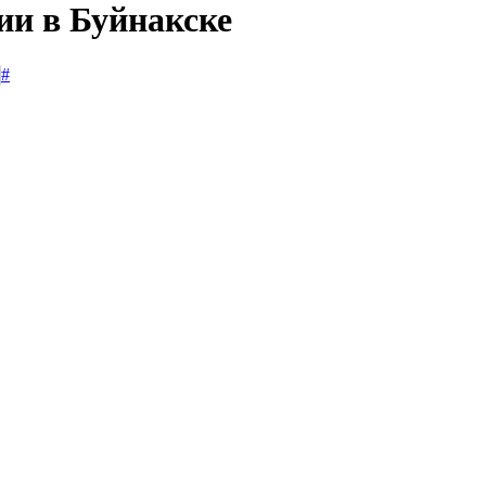
ии в Буйнакске
#