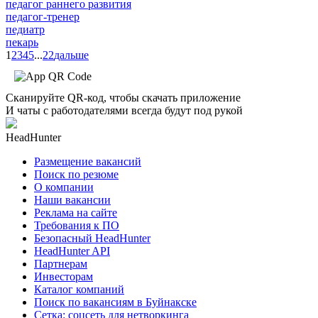
педагог раннего развития
педагог-тренер
педиатр
пекарь
1
2
3
4
5
...
22
дальше
Сканируйте QR-код, чтобы скачать приложение
И чаты с работодателями всегда будут под рукой
HeadHunter
Размещение вакансий
Поиск по резюме
О компании
Наши вакансии
Реклама на сайте
Требования к ПО
Безопасный HeadHunter
HeadHunter API
Партнерам
Инвесторам
Каталог компаний
Поиск по вакансиям в Буйнакске
Сетка: соцсеть для нетворкинга