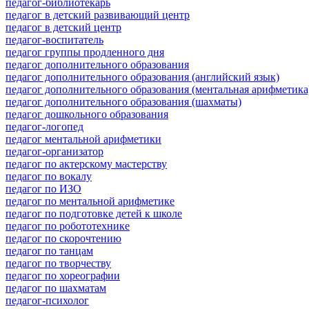
педагог-библиотекарь
педагог в детский развивающий центр
педагог в детский центр
педагог-воспитатель
педагог группы продленного дня
педагог дополнительного образования
педагог дополнительного образования (английский язык)
педагог дополнительного образования (ментальная арифметика
педагог дополнительного образования (шахматы)
педагог дошкольного образования
педагог-логопед
педагог ментальной арифметики
педагог-организатор
педагог по актерскому мастерству
педагог по вокалу
педагог по ИЗО
педагог по ментальной арифметике
педагог по подготовке детей к школе
педагог по робототехнике
педагог по скорочтению
педагог по танцам
педагог по творчеству
педагог по хореографии
педагог по шахматам
педагог-психолог