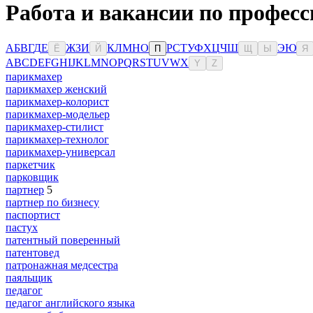
Работа и вакансии по професс
А
Б
В
Г
Д
Е
Ж
З
И
К
Л
М
Н
О
Р
С
Т
У
Ф
Х
Ц
Ч
Ш
Э
Ю
Ё
Й
П
Щ
Ы
Я
A
B
C
D
E
F
G
H
I
J
K
L
M
N
O
P
Q
R
S
T
U
V
W
X
Y
Z
парикмахер
парикмахер женский
парикмахер-колорист
парикмахер-модельер
парикмахер-стилист
парикмахер-технолог
парикмахер-универсал
паркетчик
парковщик
партнер
5
партнер по бизнесу
паспортист
пастух
патентный поверенный
патентовед
патронажная медсестра
паяльщик
педагог
педагог английского языка